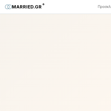
®
MARRIED.GR
Προσκλ