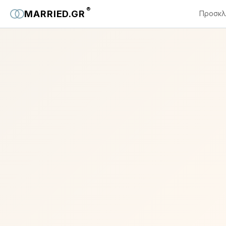
®
MARRIED.GR
Προσκλ