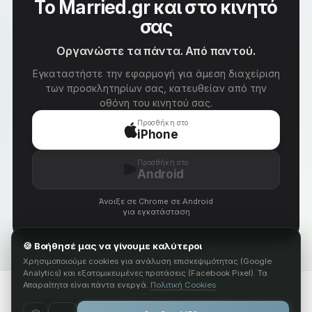
Το Married.gr και στο κινητό
σας
Οργανώστε τα πάντα. Από παντού.
Εγκαταστήστε την εφαρμογή για άμεση διαχείριση
των προσκλητηρίων σας, κατευθείαν από την
οθόνη του κινητού σας.
Προσθήκη στο
iPhone
Προσθήκη στο
Android
Άνοιξε σε Chrome σε Android
για εγκατάσταση
🍪
Βοήθησέ μας να γίνουμε καλύτεροι
Χρησιμοποιούμε cookies για ανάλυση επισκεψιμότητας (Google
Analytics) και εξατομικευμένες προτάσεις (Facebook Pixel). Τα
Απαραίτητα είναι πάντα ενεργά.
Πολιτική Cookies
married.gr