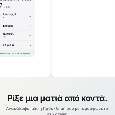
7
/ 120
Γιώργης Κ.
✓
+1
Ελένη Μ.
✓
Νίκος Π.
✓
+2
Σοφία Α.
✗
 · 4 Όχι · 73 σε αναμονή
Ρίξε μια ματιά από κοντά.
Ανακάλυψε πώς η Πρόσκλησή σου μεταμορφώνεται
στη στιγμή.