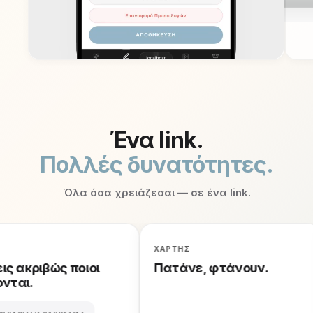
Ένα link.
Πολλές δυνατότητες.
Ktima
Argyris
Όλα όσα χρειάζεσαι — σε ένα link.
Λεωφόρος
Μαραθώνος
44,
Αθήνα
ΧΑΡΤΗΣ
ΟΔΗΓΙΕΣ
ς ακριβώς ποιοι
Πατάνε, φτάνουν.
→
ται.
ΒΑΙΏΣΕΙΣ ΠΑΡΟΥΣΊΑΣ