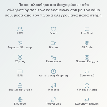
Παρακολούθησε και διαχειρίσου κάθε
αλληλεπίδραση των καλεσμένων σου με τον γάμο
σου, μέσα από τον πίνακα ελέγχου ανά πάσα στιγμή.
RSVP
Ευχές
Live Chat
Ψηφιακό Άλμπουμ
Βίντεο
QR Code
Χάρτες
Επικοινωνία
Πίνακας Ελέγχου
IBAN
Αντίστροφη Μέτρηση
Στατιστικά
Ιδιωτικότητα+Link
Μουσική
VIP Υποστήριξη
Γλώσσες
Forever Link
Κινούμενη Γραμμή