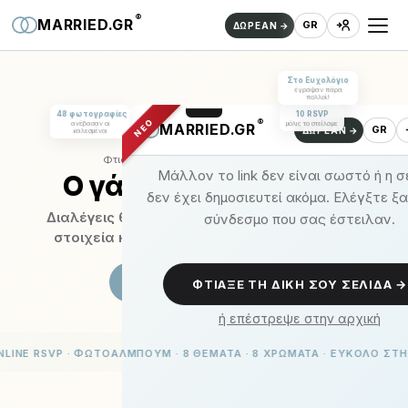
®
MARRIED.GR
GR
ΔΩΡΕΑΝ →
Στο Ευχολόγιο
έγραψαν πάρα
πολλοί!
48 φωτογραφίες
10 RSVP
ΝΕΟ
ανέβασαν οι
μόλις το στείλαμε
καλεσμένοι
Νο1 Πλατφόρμα
Φτιαγμένο για να το κάνεις μόνος σου.
Ο γάμος σου
ένα link.
Διαλέγεις θέμα και χρώμα, συμπληρώνεις τα
στοιχεία και η πρόσκλησή σου είναι έτοιμη.
✨ΔΟΚΙΜΑΣΕ ΑΙ ΔΩΡΕΑΝ
7 ημέρες δωρεάν · χωρίς κάρτα
ΦΩΤΟΑΛΜΠΟΥΜ · 8 ΘΕΜΑΤΑ · 8 ΧΡΩΜΑΤΑ · ΕΥΚΟΛΟ ΣΤΗΝ ΧΡΗΣΗ · MARRI