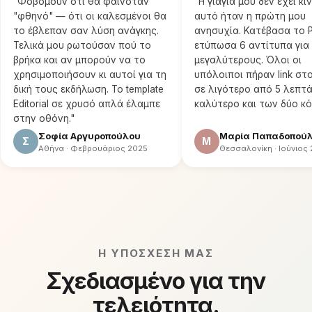
"
Φοβόμουν ότι θα φαινόταν
"
Η γιαγιά μου δεν έχει κ
"φθηνό" — ότι οι καλεσμένοι θα
αυτό ήταν η πρώτη μου
το έβλεπαν σαν λύση ανάγκης.
ανησυχία. Κατέβασα το 
Τελικά μου ρωτούσαν πού το
ετύπωσα 6 αντίτυπα για
βρήκα και αν μπορούν να το
μεγαλύτερους. Όλοι οι
χρησιμοποιήσουν κι αυτοί για τη
υπόλοιποι πήραν link στο
δική τους εκδήλωση. Το template
σε λιγότερο από 5 λεπτά
Editorial σε χρυσό απλά έλαμπε
καλύτερο και των δύο κ
στην οθόνη.
"
Σοφία Αργυροπούλου
Μαρία Παπαδοπού
Σ
Μ
Αθήνα
·
Φεβρουάριος 2025
Θεσσαλονίκη
·
Ιούνιος
Η ΥΠΟΣΧΕΣΗ ΜΑΣ
Σχεδιασμένο για την
τελειότητα.